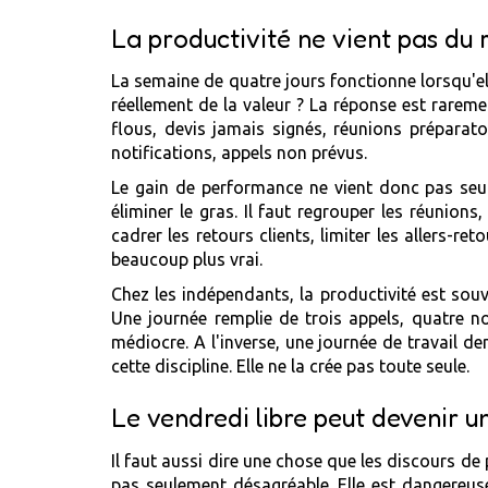
La productivité ne vient pas du 
La semaine de quatre jours fonctionne lorsqu'el
réellement de la valeur ? La réponse est rarem
flous, devis jamais signés, réunions préparatoi
notifications, appels non prévus.
Le gain de performance ne vient donc pas seule
éliminer le gras. Il faut regrouper les réunio
cadrer les retours clients, limiter les allers-r
beaucoup plus vrai.
Chez les indépendants, la productivité est souve
Une journée remplie de trois appels, quatre no
médiocre. A l'inverse, une journée de travail d
cette discipline. Elle ne la crée pas toute seule.
Le vendredi libre peut devenir un
Il faut aussi dire une chose que les discours de 
pas seulement désagréable. Elle est dangereuse.