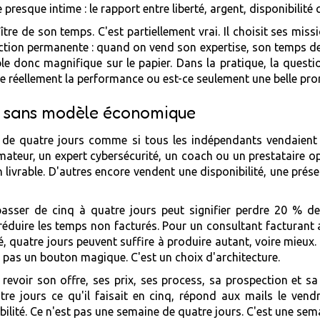
resque intime : le rapport entre liberté, argent, disponibilité c
re de son temps. C'est partiellement vrai. Il choisit ses missio
tion permanente : quand on vend son expertise, son temps dev
e donc magnifique sur le papier. Dans la pratique, la question 
ore réellement la performance ou est-ce seulement une belle pr
re sans modèle économique
ne de quatre jours comme si tous les indépendants vendaie
mateur, un expert cybersécurité, un coach ou un prestataire 
livrable. D'autres encore vendent une disponibilité, une prés
asser de cinq à quatre jours peut signifier perdre 20 % de 
duire les temps non facturés. Pour un consultant facturant au fo
 quatre jours peuvent suffire à produire autant, voire mieux
t pas un bouton magique. C'est un choix d'architecture.
evoir son offre, ses prix, ses process, sa prospection et sa 
re jours ce qu'il faisait en cinq, répond aux mails le vendre
xibilité. Ce n'est pas une semaine de quatre jours. C'est une se