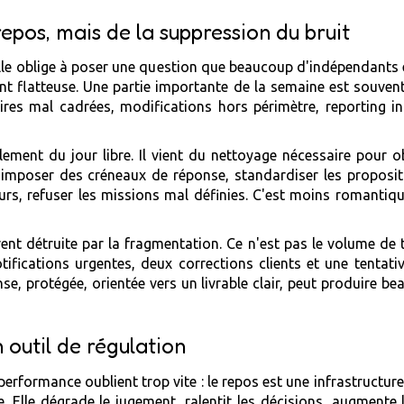
repos, mais de la suppression du bruit
le oblige à poser une question que beaucoup d'indépendants év
ent flatteuse. Une partie importante de la semaine est souven
res mal cadrées, modifications hors périmètre, reporting inu
ment du jour libre. Il vient du nettoyage nécessaire pour obt
ns, imposer des créneaux de réponse, standardiser les proposi
etours, refuser les missions mal définies. C'est moins romanti
nt détruite par la fragmentation. Ce n'est pas le volume de tr
tifications urgentes, deux corrections clients et une tenta
ense, protégée, orientée vers un livrable clair, peut produire 
 outil de régulation
performance oublient trop vite : le repos est une infrastructure
 Elle dégrade le jugement, ralentit les décisions, augmente l