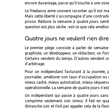
encore davantage, parce qu'il touche à une zone p
Le freelance aime souvent raconter qu'il est maît
Mais cette liberté s'accompagne d'une contradic
prison. Réduire la semaine à quatre jours sembl
question est plus sèche : est-ce que cela améli
Quatre jours ne veulent rien di
Le premier piège consiste à parler de semai
graphiste, un développeur, un rédacteur, un for
Certains vendent du temps. D'autres vendent un 
d'arbitrage.
Pour un indépendant facturant à la journée, p
journalier, améliorer son taux d'occupation ou ré
mieux cadré, mieux automatisé, mieux séquencé,
opérationnelle. La semaine de quatre jours n'es
Un indépendant qui passe à quatre jours sans r
comprime seulement son stress. Il fait en quat
dimanche soir et finit par appeler cela de la fle