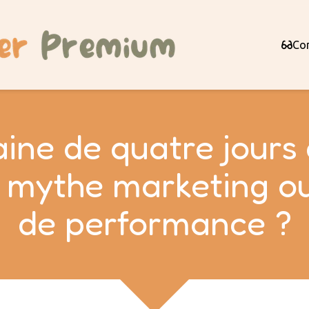
Con
ine de quatre jours 
 mythe marketing ou
de performance ?