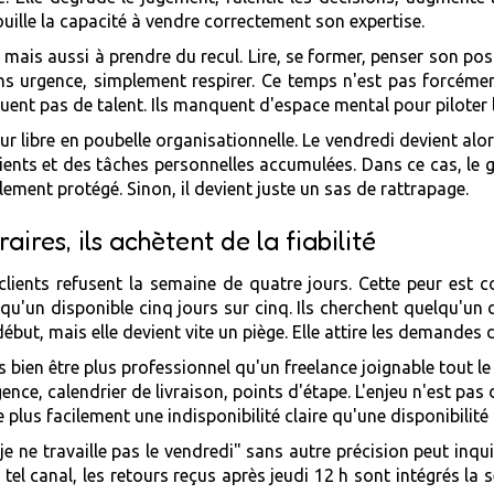
ille la capacité à vendre correctement son expertise.
 mais aussi à prendre du recul. Lire, se former, penser son pos
sans urgence, simplement respirer. Ce temps n'est pas forcéme
t pas de talent. Ils manquent d'espace mental pour piloter le
r libre en poubelle organisationnelle. Le vendredi devient alor
ents et des tâches personnelles accumulées. Dans ce cas, le ga
ellement protégé. Sinon, il devient juste un sas de rattrapage.
aires, ils achètent de la fiabilité
lients refusent la semaine de quatre jours. Cette peur est 
u'un disponible cinq jours sur cinq. Ils cherchent quelqu'un d
ébut, mais elle devient vite un piège. Elle attire les demandes 
s bien être plus professionnel qu'un freelance joignable tout le
ce, calendrier de livraison, points d'étape. L'enjeu n'est pas 
 plus facilement une indisponibilité claire qu'une disponibilité 
 ne travaille pas le vendredi" sans autre précision peut inquiét
a tel canal, les retours reçus après jeudi 12 h sont intégrés l