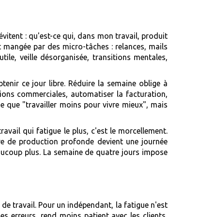
itent : qu'est-ce qui, dans mon travail, produit
t mangée par des micro-tâches : relances, mails
tile, veille désorganisée, transitions mentales,
enir ce jour libre. Réduire la semaine oblige à
tions commerciales, automatiser la facturation,
que que "travailler moins pour vivre mieux", mais
avail qui fatigue le plus, c'est le morcellement.
tive de production profonde devient une journée
beaucoup plus. La semaine de quatre jours impose
 de travail. Pour un indépendant, la fatigue n'est
es erreurs, rend moins patient avec les clients,