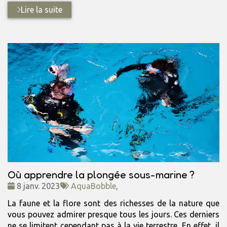
Lire la suite
Où apprendre la plongée sous-marine ?
Date
Tags
8 janv. 2023
AquaBobble
,
:
:
La faune et la flore sont des richesses de la nature que
vous pouvez admirer presque tous les jours. Ces derniers
ne se limitent cependant pas à la vie terrestre. En effet, il